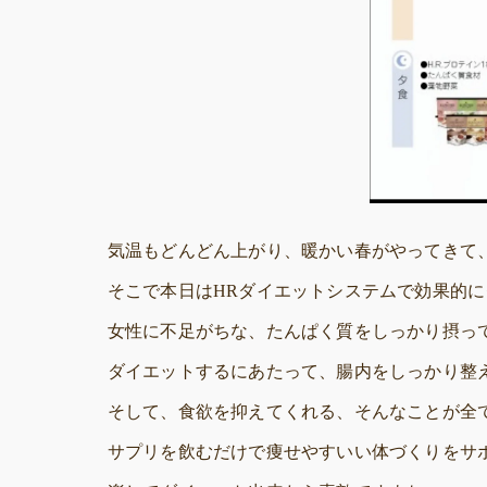
気温もどんどん上がり、暖かい春がやってきて
そこで本日はHRダイエットシステムで効果的
女性に不足がちな、たんぱく質をしっかり摂っ
ダイエットするにあたって、腸内をしっかり整
そして、食欲を抑えてくれる、そんなことが全
サプリを飲むだけで痩せやすいい体づくりをサ