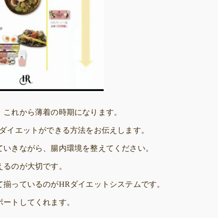
、これから薄着の時期になります。
にダイエットができる方法をお伝えします。
ていきながら、腸内環境を整えてください。
えるのが大切です。
て揃っているのがHRダイエットシステムです。
ポートしてくれます。