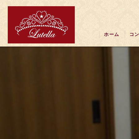
ホーム
コ