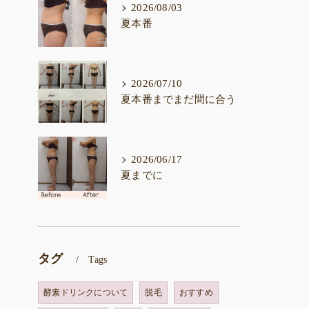
2026/08/03
夏本番
2026/07/10
夏本番までまだ間に合う
2026/06/17
夏までに
タグ
Tags
酵素ドリンクについて
脱毛
おすすめ