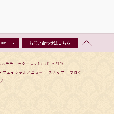
auty
お問い合わせはこちら
ステティックサロンLutellaの評判
・フェイシャルメニュー
スタッフ
ブログ
プ